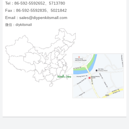
Tel：86-592-5592652、5713780
Fax：86-592-5592835、5021842
Email：sales@diypenkitsmall.com
微信：diykitsmall