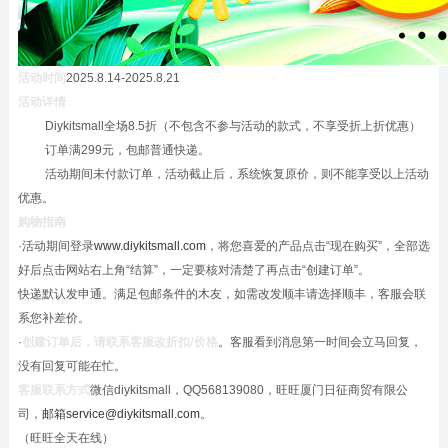
活动时间
2025.8.14-2025.8.21
活动详情
Diykitsmall全场8.5折（不包含不参与活动的款式，不享受折上折优惠）
订单满299元，包邮普通快递。
活动期间未付款订单，活动截止后，系统恢复原价，则不能享受以上活动
优惠。
购物指南
·活动期间登录
www.diykitsmall.com
，将您喜爱的产品点击“现在购买”，全部选
好后点击网站右上角“结算”，一定要核对清楚了再点击“创建订单”。
快递默认发申通。满足包邮条件的木友，如需改发顺丰请选择顺丰，客服会联
系您补差价。
·
创建订单后，请联系客服改折扣
/
价格
。客服看到消息第一时间会立马回复，
没有回复可能在忙。
客服联系方式
微信diykitsmall，QQ568139080，旺旺厦门日征商贸有限公
司，
邮箱service@diykitsmall.com
。
（旺旺全天在线）