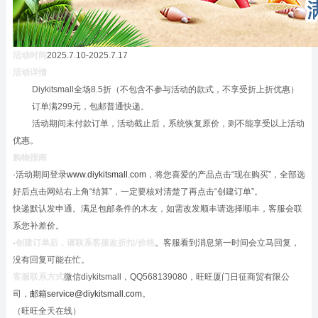
活动时间
2025.7.10-2025.7.17
活动详情
Diykitsmall全场8.5折（不包含不参与活动的款式，不享受折上折优惠）
订单满299元，包邮普通快递。
活动期间未付款订单，活动截止后，系统恢复原价，则不能享受以上活动
优惠。
购物指南
·活动期间登录
www.diykitsmall.com
，将您喜爱的产品点击“现在购买”，全部选
好后点击网站右上角“结算”，一定要核对清楚了再点击“创建订单”。
快递默认发申通。满足包邮条件的木友，如需改发顺丰请选择顺丰，客服会联
系您补差价。
·
创建订单后，请联系客服改折扣
/
价格
。客服看到消息第一时间会立马回复，
没有回复可能在忙。
客服联系方式
微信diykitsmall，QQ568139080，旺旺厦门日征商贸有限公
司，
邮箱service@diykitsmall.com
。
（旺旺全天在线）