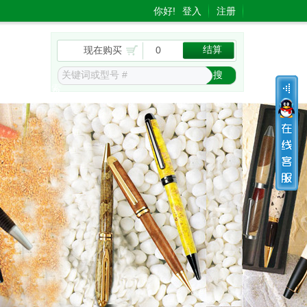
你好!
登入
注册
结算
现在购买
0
items
搜
索