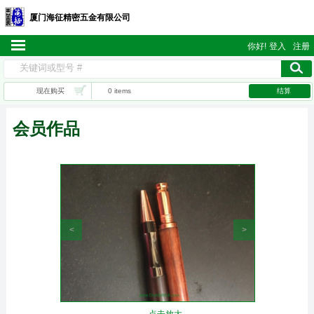
厦门海征精密五金有限公司
你好!
登入
注册
现在购买
0 items
结算
会员作品
<
>
点击放大