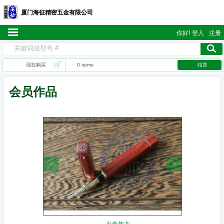
厦门海征精密五金有限公司
你好!
登入
注册
现在购买
0 items
结算
会员作品
<
>
点击放大