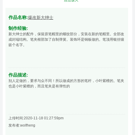
作品名称:
爆改新大绅士
制作经验:
新大绅士的配件，保留原笔帽里的螺纹部分，安装在新的笔帽里。全部改
成封端结构。笔夹根部加了自制弹簧。装饰环是铜板做的。笔顶用银丝镶
嵌个名字。
作品描述:
别人定做的，要求与众不同！所以做成的方形的笔杆，小叶紫檀的。笔夹
也是小叶紫檀的，而且笔夹是有弹性的
上传时间:2020-11-18 01:27:59pm
发布者:wolfheng